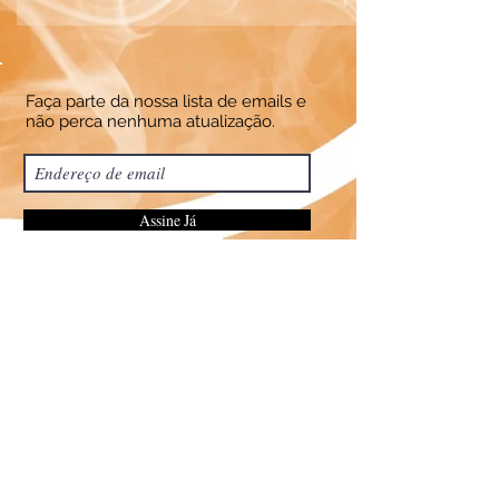
Faça parte da nossa lista de emails e
não perca nenhuma atualização.
Assine Já
Parceiros
Política de Privacidade
Termos e Condições